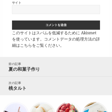
サイト
このサイトはスパムを低減するために Akismet
を使っています。
コメントデータの処理方法の詳
細はこちらをご覧ください
。
投
前の記事
稿
夏の和菓子作り
前
ナ
の
ビ
投
次の記事
ゲ
稿
桃タルト
次
ー
の
シ
投
ョ
稿:
ン