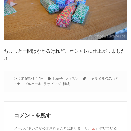
ちょっと手間はかかるけれど、オシャレに仕上がりました
♫
投
カ
タ
2016年8月17日
お菓子
,
レッスン
キャラメル包み
,
パ
稿
テ
グ
イナップルケーキ
,
ラッピング
,
和紙
日:
ゴ
リ
ー
コメントを残す
メールアドレスが公開されることはありません。
※
が付いている