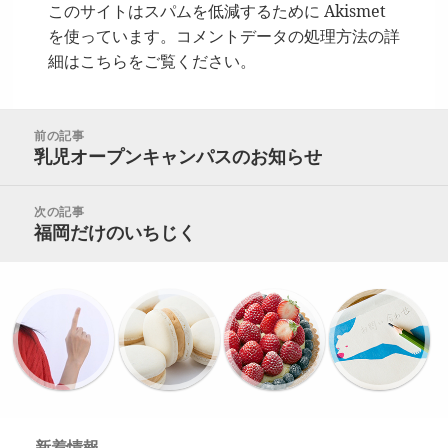
このサイトはスパムを低減するために Akismet
を使っています。
コメントデータの処理方法の詳
細はこちらをご覧ください
。
投
前の記事
稿
乳児オープンキャンパスのお知らせ
前
ナ
の
ビ
投
次の記事
ゲ
稿
福岡だけのいちじく
次
ー
の
シ
投
ョ
稿:
ン
新着情報