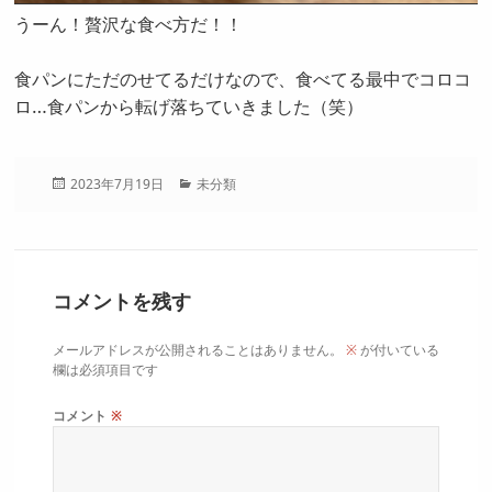
うーん！贅沢な食べ方だ！！
食パンにただのせてるだけなので、食べてる最中でコロコ
ロ…食パンから転げ落ちていきました（笑）
投
カ
2023年7月19日
未分類
稿
テ
日:
ゴ
リ
ー
コメントを残す
メールアドレスが公開されることはありません。
※
が付いている
欄は必須項目です
コメント
※