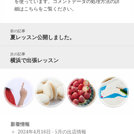
を使っています。
コメントデータの処理方法の詳
細はこちらをご覧ください
。
投
前の記事
稿
夏レッスン公開しました。
前
ナ
の
ビ
投
次の記事
ゲ
稿
横浜で出張レッスン
次
ー
の
シ
投
ョ
稿:
ン
新着情報
2024年4月16日
-
5月の出店情報