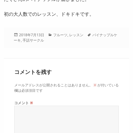
初の大人数でのレッスン、ドキドキです。
投
カ
タ
2018年7月13日
フルーツ
,
レッスン
パイナップルケ
稿
テ
グ
ーキ
,
手話サークル
日:
ゴ
リ
ー
コメントを残す
メールアドレスが公開されることはありません。
※
が付いている
欄は必須項目です
コメント
※