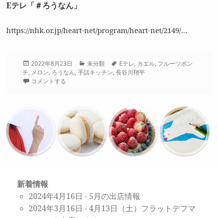
Eテレ「＃ろうなん」
https://nhk.or.jp/heart-net/program/heart-net/2149/…
投
カ
タ
2022年8月23日
未分類
Eテレ
,
カエル
,
フルーツポン
稿
テ
グ
チ
,
メロン
,
ろうなん
,
手話キッチン
,
長谷川翔平
日:
ゴ
コメントする
リ
ー
新着情報
2024年4月16日
-
5月の出店情報
2024年3月16日
-
4月13日（土）フラットデフマ