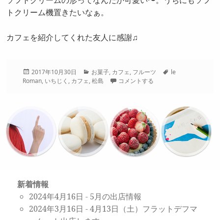
ソフトクリームの形ってなんだか可愛い〜。うちにもソフ
トクリーム機置きたいなぁ。
カフェを紹介してくれた友人に感謝♫
投
カ
タ
2017年10月30日
お菓子
,
カフェ
,
フルーツ
le
稿
テ
グ
Roman
,
いちじく
,
カフェ
,
松島
コメントする
日:
ゴ
リ
ー
新着情報
2024年4月16日
-
5月の出店情報
2024年3月16日
-
4月13日（土）フラットデフマ