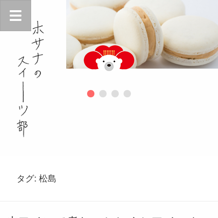
タグ:
松島