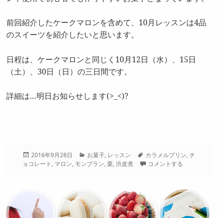
前回紹介したケークマロンを含めて、10月レッスンは4品
のスイーツを紹介したいと思います。
日程は、ケークマロンと同じく10月12日（水）、15日
（土）、30日（日）の三日間です。
詳細は…明日お知らせします(>_<)?
投
カ
タ
2016年9月28日
お菓子
,
レッスン
カラメルプリン
,
チ
稿
テ
グ
ョコレート
,
マロン
,
モンブラン
,
栗
,
渋皮煮
コメントする
日:
ゴ
リ
ー