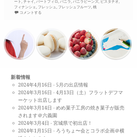
稿
テ
グ
ート
,
チャイ
,
パートフィロ
,
バニラ
,
バニラビーンズ
,
ピスタチオ
,
日:
ゴ
フィナンシェ
,
フレッシュ
,
フレッシュフルーツ
,
桃
リ
コメントする
ー
新着情報
2024年4月16日
-
5月の出店情報
2024年3月16日
-
4月13日（土）フラットデフマ
ーケット出店します
2024年3月14日
-
めめ菓子工房の焼き菓子が販売
されます＠六義園
2024年3月4日
-
宮城県で初出店！
2024年1月15日
-
ろうちょ〜会とコラボ企画＠横