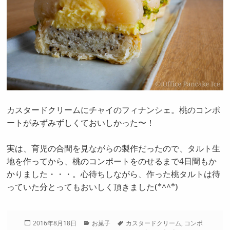
カスタードクリームにチャイのフィナンシェ。桃のコンポ
ートがみずみずしくておいしかった〜！
実は、育児の合間を見ながらの製作だったので、タルト生
地を作ってから、桃のコンポートをのせるまで4日間もか
かりました・・・。心待ちしながら、作った桃タルトは待
っていた分とってもおいしく頂きました(*^^*)
投
カ
タ
2016年8月18日
お菓子
カスタードクリーム
,
コンポ