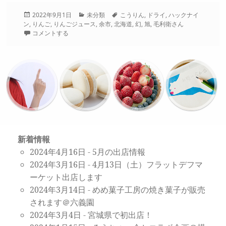
投
カ
タ
2022年9月1日
未分類
こうりん
,
ドライ
,
ハックナイ
稿
テ
グ
ン
,
りんご
,
りんごジュース
,
余市
,
北海道
,
幻
,
旭
,
毛利衛さん
日:
ゴ
コメントする
リ
ー
新着情報
2024年4月16日
-
5月の出店情報
2024年3月16日
-
4月13日（土）フラットデフマ
ーケット出店します
2024年3月14日
-
めめ菓子工房の焼き菓子が販売
されます＠六義園
2024年3月4日
-
宮城県で初出店！